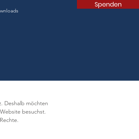
Spenden
wnloads
z
nz. Deshalb möchten
 Website besuchst.
 Rechte.