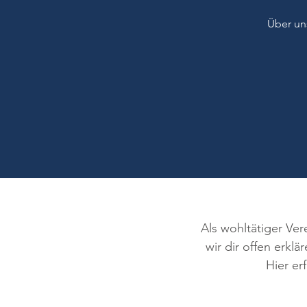
Über un
Als wohltätiger Ve
wir dir offen erk
Hier er