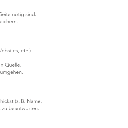
Seite nötig sind.
eichern.
ebsites, etc.).
.
en Quelle.
n umgehen.
hickst (z. B. Name,
t zu beantworten.